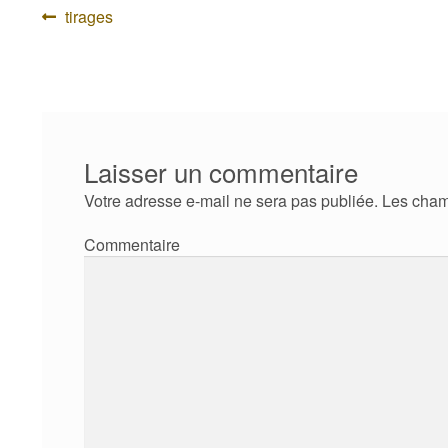
Navigation
Article
tirages
précédent :
de
l’article
Laisser un commentaire
Votre adresse e-mail ne sera pas publiée.
Les cham
Com