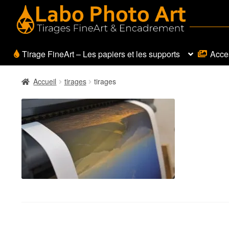
Aller
Aller
à
au
la
contenu
navigation
Tirage FineArt – Les papiers et les supports
Acces
Accueil
tirages
tirages