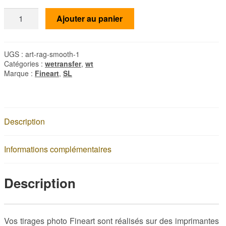
quantité
Ajouter au panier
de
[WT]
FineArt
UGS :
art-rag-smooth-1
RAG
Catégories :
wetransfer
,
wt
Smooth
Marque :
Fineart
,
SL
Naturel
260
-
Papier
Description
Mat
Informations complémentaires
Description
Vos tirages photo Fineart sont réalisés sur des imprimantes