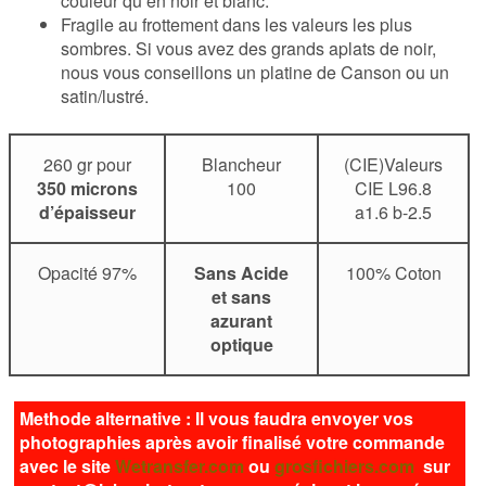
couleur qu’en noir et blanc.
Fragile au frottement dans les valeurs les plus
sombres. Si vous avez des grands aplats de noir,
nous vous conseillons un platine de Canson ou un
satin/lustré.
260 gr pour
Blancheur
(CIE)Valeurs
350 microns
100
CIE L96.8
d’épaisseur
a1.6 b-2.5
Opacité 97%
Sans Acide
100% Coton
et sans
azurant
optique
Methode alternative : Il vous faudra envoyer vos
photographies après avoir finalisé votre commande
avec le site
Wetransfer.com
ou
grosfichiers.com
sur