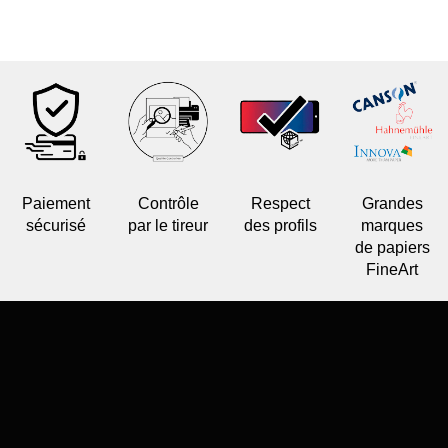
variations.
Les
options
peuvent
être
choisies
sur
la
page
du
Paiement
Contrôle
Respect
Grandes
produit
sécurisé
par le tireur
des profils
marques
de papiers
FineArt