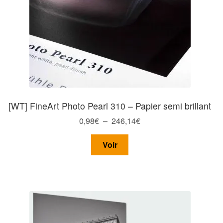
page
du
produit
[WT] FineArt Photo Pearl 310 – Papier semi brillant
Plage
0,98
€
–
246,14
€
de
Ce
prix :
Voir
produit
0,98€
a
à
plusieurs
246,14€
variations.
Les
options
peuvent