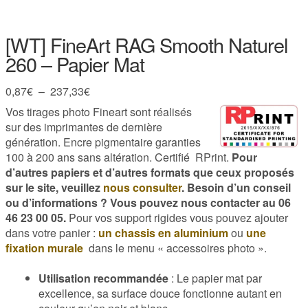
[WT] FineArt RAG Smooth Naturel
260 – Papier Mat
Plage
0,87
€
–
237,33
€
de
Vos tirages photo Fineart sont réalisés
prix :
sur des imprimantes de dernière
0,87€
génération. Encre pigmentaire garanties
à
100 à 200 ans sans altération. Certifié RPrint.
Pour
237,33€
d’autres papiers et d’autres formats que ceux proposés
sur le site, veuillez
nous consulter
.
Besoin d’un conseil
ou d’informations ? Vous pouvez nous contacter au 06
46 23 00 05.
Pour vos support rigides vous pouvez ajouter
dans votre panier :
un chassis en aluminium
ou
une
fixation murale
dans le menu « accessoires photo ».
Utilisation recommandée
: Le papier mat par
excellence, sa surface douce fonctionne autant en