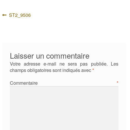
Navigation
Article
ST2_9506
précédent :
de
l’article
Laisser un commentaire
Votre adresse e-mail ne sera pas publiée.
Les
champs obligatoires sont indiqués avec
*
Commentaire
*