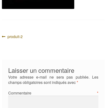
Navigation
Article
produit-2
précédent :
de
l’article
Laisser un commentaire
Votre adresse e-mail ne sera pas publiée.
Les
champs obligatoires sont indiqués avec
*
Commentaire
*