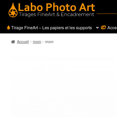
Aller
Aller
à
au
la
contenu
navigation
Tirage FineArt – Les papiers et les supports
Acces
Accueil
mom
mom