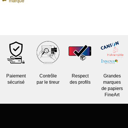
Navigation
Article
marque
précédent :
de
l’article
Paiement
Contrôle
Respect
Grandes
sécurisé
par le tireur
des profils
marques
de papiers
FineArt