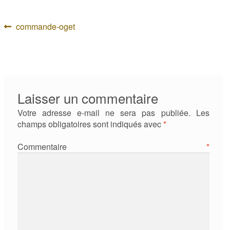
Navigation
Article
commande-oget
précédent :
de
l’article
Laisser un commentaire
Votre adresse e-mail ne sera pas publiée.
Les
champs obligatoires sont indiqués avec
*
Commentaire
*