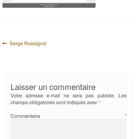
Navigation
Article
Serge Rossignol
précédent :
de
l’article
Laisser un commentaire
Votre adresse e-mail ne sera pas publiée.
Les
champs obligatoires sont indiqués avec
*
Commentaire
*