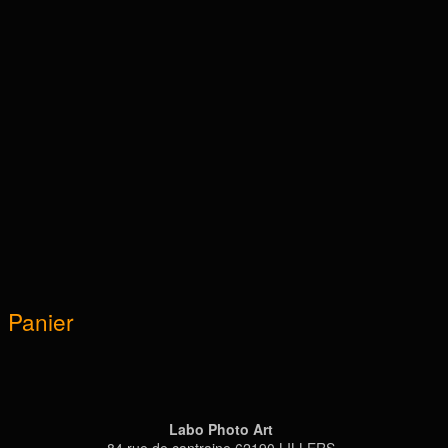
Panier
Labo Photo Art
84 rue de cantraine 62190 LILLERS