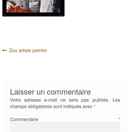
Navigation
Article
Zou artiste peintre
précédent :
de
l’article
Laisser un commentaire
Votre adresse e-mail ne sera pas publiée.
Les
champs obligatoires sont indiqués avec
*
Commentaire
*