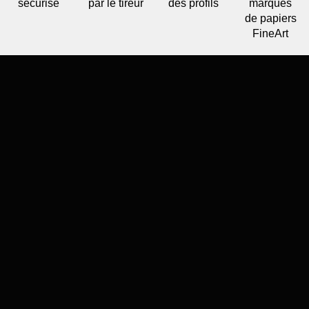
sécurisé
par le tireur
des profils
marques
de papiers
FineArt