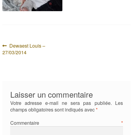
Navigation
Article
Dewaest Louis –
précédent :
27/03/2014
de
l’article
Laisser un commentaire
Votre adresse e-mail ne sera pas publiée.
Les
champs obligatoires sont indiqués avec
*
Commentaire
*