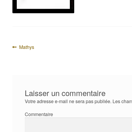
Navigation
Article
Mathys
précédent :
de
l’article
Laisser un commentaire
Votre adresse e-mail ne sera pas publiée.
Les cham
Com