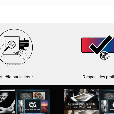
ntrôle par le tireur
Respect des profi