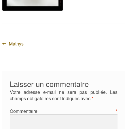
Navigation
Article
Mathys
précédent :
de
l’article
Laisser un commentaire
Votre adresse e-mail ne sera pas publiée.
Les
champs obligatoires sont indiqués avec
*
Commentaire
*