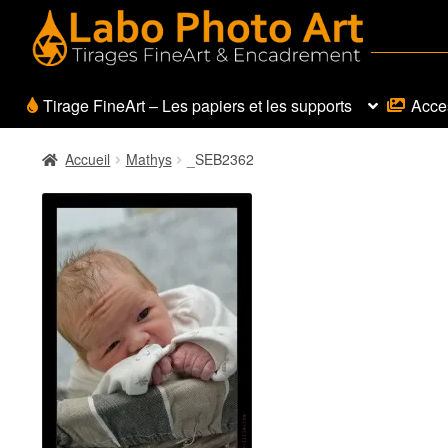
Aller
Aller
à
au
la
contenu
navigation
Tirage FineArt – Les papiers et les supports
Acces
Accueil
Mathys
_SEB2362