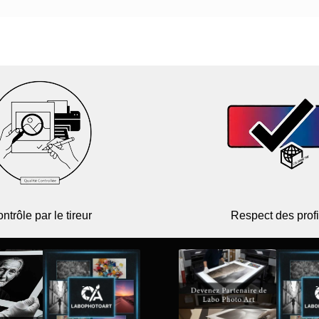
ntrôle par le tireur
Respect des profi