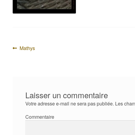
Navigation
Article
Mathys
précédent :
de
l’article
Laisser un commentaire
Votre adresse e-mail ne sera pas publiée.
Les cham
Com