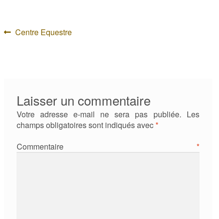
Navigation
Article
Centre Equestre
précédent :
de
l’article
Laisser un commentaire
Votre adresse e-mail ne sera pas publiée.
Les
champs obligatoires sont indiqués avec
*
Commentaire
*