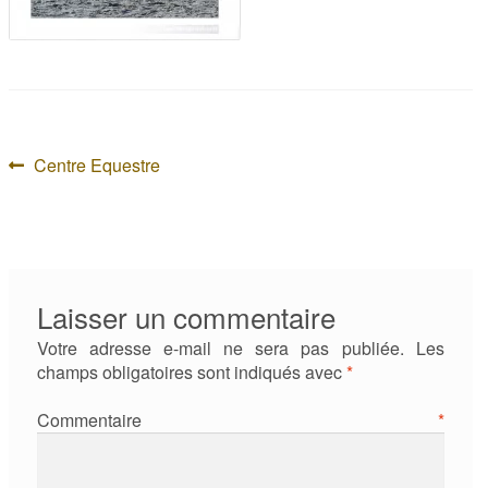
Navigation
Article
Centre Equestre
précédent :
de
l’article
Laisser un commentaire
Votre adresse e-mail ne sera pas publiée.
Les
champs obligatoires sont indiqués avec
*
Commentaire
*