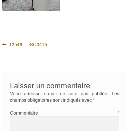
Navigation
Article
12h46-_DSC0415
précédent :
de
l’article
Laisser un commentaire
Votre adresse e-mail ne sera pas publiée.
Les
champs obligatoires sont indiqués avec
*
Commentaire
*