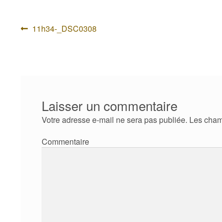
Navigation
Article
11h34-_DSC0308
précédent :
de
l’article
Laisser un commentaire
Votre adresse e-mail ne sera pas publiée.
Les cham
Com