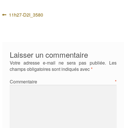
Navigation
Article
11h27-D2I_3580
précédent :
de
l’article
Laisser un commentaire
Votre adresse e-mail ne sera pas publiée.
Les
champs obligatoires sont indiqués avec
*
Commentaire
*