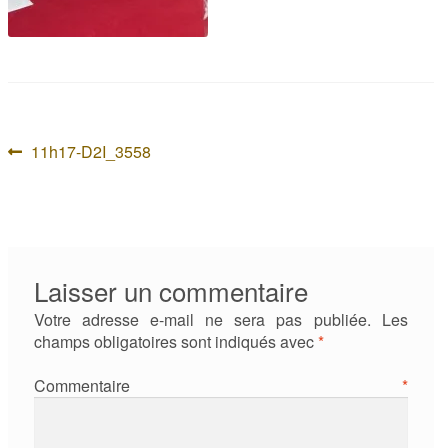
Navigation
Article
11h17-D2I_3558
précédent :
de
l’article
Laisser un commentaire
Votre adresse e-mail ne sera pas publiée.
Les
champs obligatoires sont indiqués avec
*
Commentaire
*