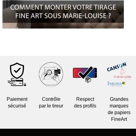
Paiement
Contrôle
Respect
Grandes
sécurisé
par le tireur
des profils
marques
de papiers
FineArt