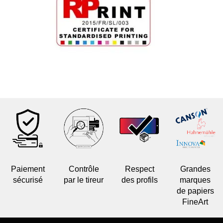
Paiement
Contrôle
Respect
Grandes
sécurisé
par le tireur
des profils
marques
de papiers
FineArt