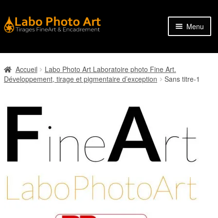
Aller
Aller
Menu
à
au
la
contenu
Tirage FineArt – Les papiers et les supports
navigation
Accueil
Labo Photo Art Laboratoire photo Fine Art.
Accessoires et finitions
Développement, tirage et pigmentaire d’exception
Sans titre-1
Carte Cadeau
Aide