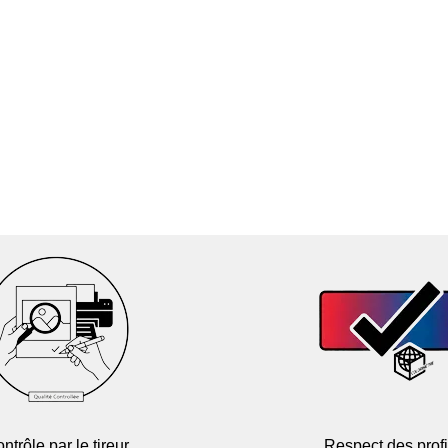
ntrôle par le tireur
Respect des profi