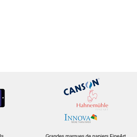
ls
Grandes marques de papiers FineArt