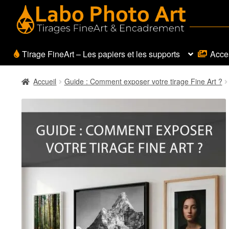
Aller
Aller
à
au
la
contenu
navigation
Tirage FineArt – Les papiers et les supports
Acces
Accueil
Guide : Comment exposer votre tirage Fine Art ?