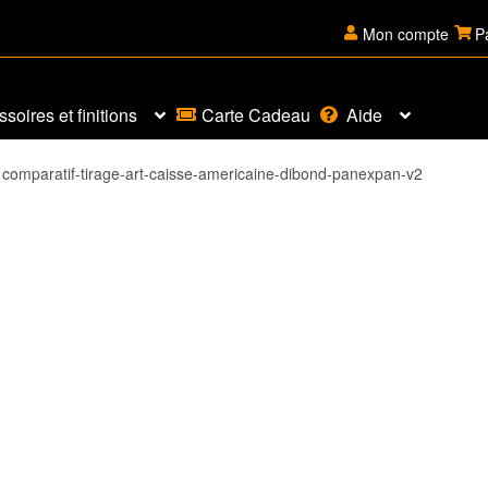
Mon compte
P
soires et finitions
Carte Cadeau
Aide
comparatif-tirage-art-caisse-americaine-dibond-panexpan-v2