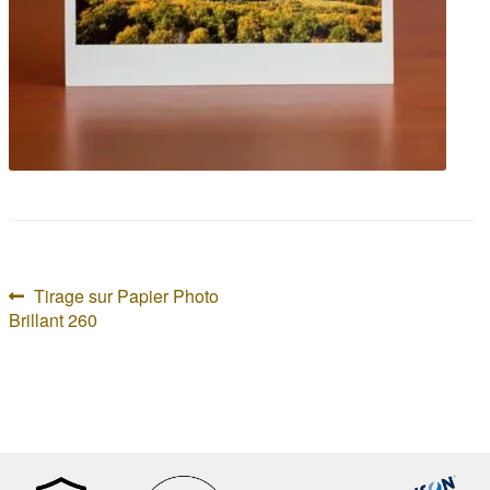
Navigation
Article
Tirage sur Papier Photo
précédent :
Brillant 260
de
l’article